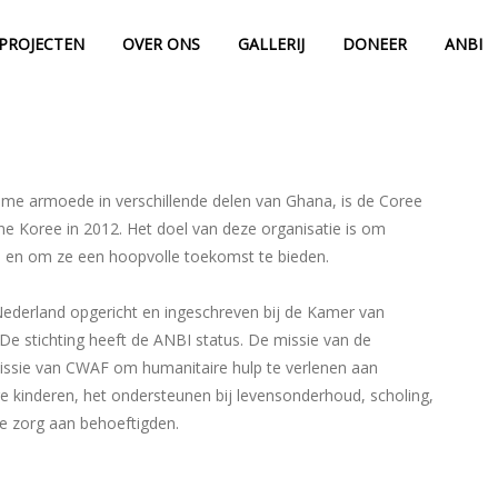
PROJECTEN
OVER ONS
GALLERIJ
DONEER
ANBI
reme armoede in verschillende delen van Ghana, is de Coree
e Koree in 2012. Het doel van deze organisatie is om
ijn en om ze een hoopvolle toekomst te bieden.
 Nederland opgericht en ingeschreven bij de Kamer van
 stichting heeft de ANBI status. De missie van de
missie van CWAF om humanitaire hulp te verlenen aan
 kinderen, het ondersteunen bij levensonderhoud, scholing,
e zorg aan behoeftigden.