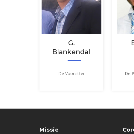
G.
Blankendal
De Voorzitter
De P
Missie
Cor